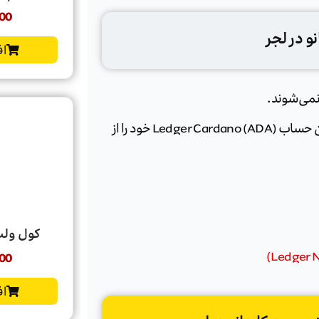
00
و در لجر
اف
در عوض، می‌توانید یاد بگیرید که چگونه با خیال راحت اولین حساب Ledger Cardano (ADA) خود را از
کول ولت گو t Go
00
اف