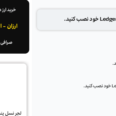
خرید ارز 
ارزان - 
صرافی ا
د.
لجر نسل پنجم  Nano Gen5