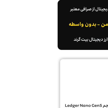
دیجیتال از صرافی معتبر
امن - بدون واسطه
رز دیجیتال بیت گرند
Ledger