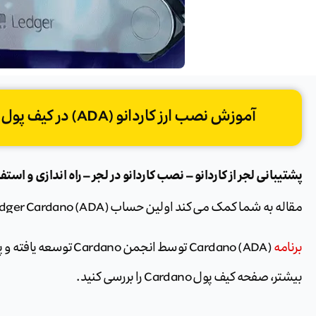
آموزش نصب ارز کاردانو (ADA) در کیف پول لجر (پشتیبانی لجر از کاردانو)
پشتیبانی لجر از کاردانو – نصب کاردانو در لجر – راه اندازی و استفاده از Adalite – کیف پول کاردا
مقاله به شما کمک می کند اولین حساب Ledger Cardano (ADA) خود را راه اندازی کنید.
برنامه
Cardano (ADA) توسط انجمن
بیشتر، صفحه کیف پول Cardano را بررسی کنید.