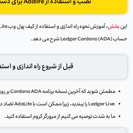
نصب و استفاده از Adalite برای دسترسی به کاردانو در لجر
این
بخش
حساب Ledger Cardano (ADA) شرح می دهد.
قبل از شروع راه اندازی و استفاده از 
مطمئن شوید که آخرین نسخه برنامه Cardano ADA بر روی دستگاه Ledger شما نصب شده است.
Ledger Live را ببندید، زیرا ممکن است با AdaLite تضاد داشته باشد.
ما به شدت توصیه می کنیم از مرورگر کروم استفاده کنید.