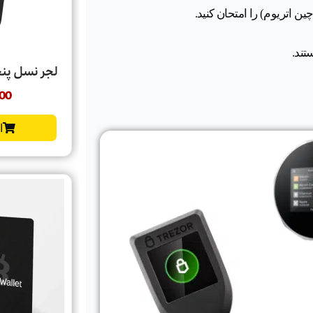
تند.
لجر نسل پنجم  Nano Gen5
00
ا