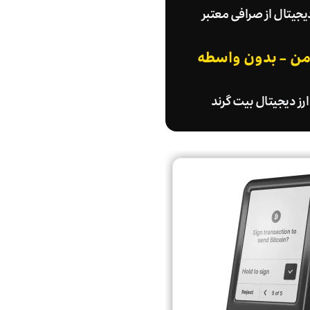
دیجیتال از صرافی معتبر
امن - بدون واسطه
رز دیجیتال بیت گرند