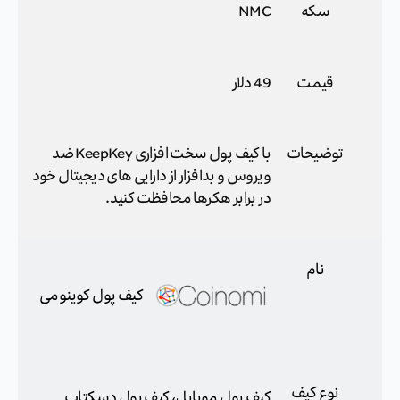
سکه
NMC
قیمت
49 دلار
توضیحات
با کیف پول سخت افزاری KeepKey ضد
ویروس و بدافزار از دارایی های دیجیتال خود
در برابر هکرها محافظت کنید.
نام
کیف پول کوینومی
نوع کیف
کیف پول موبایل، کیف پول دسکتاپ