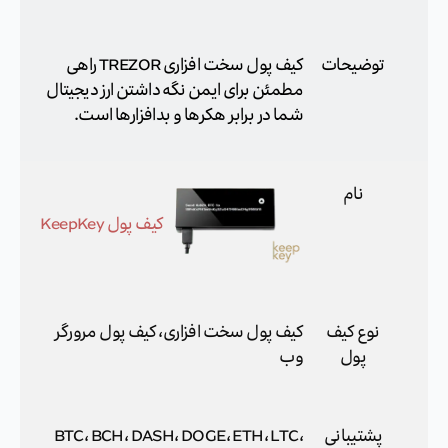
توضیحات
کیف پول سخت افزاری TREZOR راهی
مطمئن برای ایمن نگه داشتن ارز دیجیتال
شما در برابر هکرها و بدافزارها است.
نام
کیف پول KeepKey
نوع کیف
کیف پول سخت افزاری، کیف پول مرورگر
پول
وب
پشتیبانی
BTC، BCH، DASH، DOGE، ETH، LTC،