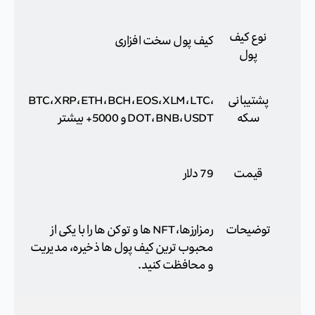
نوع کیف
کیف پول سخت افزاری
پول
پشتیبانی
BTC، XRP، ETH، BCH، EOS، XLM، LTC،
سکه
DOT، BNB، USDT و 5000+ بیشتر
قیمت
79 دلار
توضیحات
رمزارزها، NFT ها و توکن ها را با یکی از
محبوب ترین کیف پول ها ذخیره، مدیریت
و محافظت کنید.