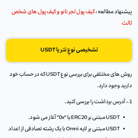
پیشنهاد مطالعه :
کیف پول لجر نانو و کیف پول های شخص
ثالث
تشخیصی نوعِ تتر یا USDT
روش های مختلفی برای بررسی نوع USDT که در حساب خود
دارید وجود دارد.
1- آدرس برداشت را بررسی کنید.
USDT مبتنی بر ERC20 با “0x” آغاز می شود.
USDT مبتنی بر لایه Omni با یک رشته تصادفی از اعداد