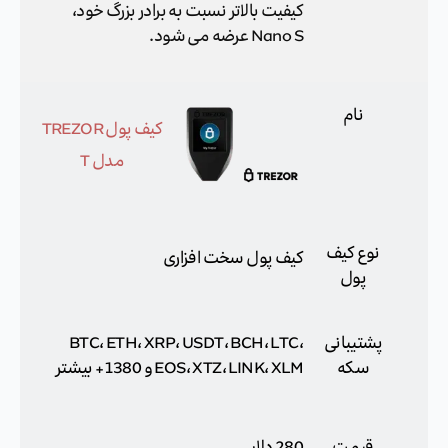
کیفیت بالاتر نسبت به برادر بزرگ خود،
Nano S عرضه می شود.
نام
کیف پول TREZOR
مدل T
نوع کیف
کیف پول سخت افزاری
پول
پشتیبانی
BTC، ETH، XRP، USDT، BCH، LTC،
سکه
EOS، XTZ، LINK، XLM و 1380+ بیشتر
قیمت
280 دلار