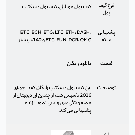
نوع کیف
کیف پول موبایل، کیف پول دسکتاپ
پول
پشتیبانی
BTC، BCH، BTG، LTC، ETH، DASH،
سکه
ETC، FUN، DCR، OMG و 140+ بیشتر
قیمت
دانلود رایگان
توضیحات
این کیف پول دسکتاپ رایگان که در جولای
2016 تأسیس شد، از چندین ارز دیجیتال از
جمله ویژگی‌های ردیابی نمودار زنده
پشتیبانی می‌کند.
نام