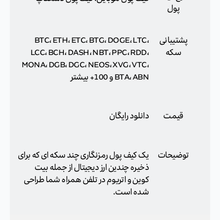
پول
پشتیبانی
BTC، ETH، ETC، BTG، DOGE، LTC،
سکه
LCC، BCH، DASH، NBT، PPC، RDD،
MONA، DGB، DGC، NEOS، XVG، VTC،
BTA، ABN و 100+ بیشتر
قیمت
دانلود رایگان
توضیحات
یک کیف پول رمزنگاری چند سکه ای که برای
ذخیره چندین ارز دیجیتال از جمله بیت
کوین و اتریوم در تلفن همراه شما طراحی
شده است.