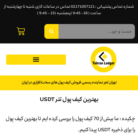
شماره تماس پشتیبانی : 02171057121 تماس در ساعات کاری شنبه تا چهارشنبه از
ساعت ( 18- 9:45 )پنجشنبه (15 - 9:45 )
تهران لجر نماینده رسمی فروش کیف پول‌های سخت‌افزاری در ایران
بهترین کیف پول تتر USDT
چکیده : ما بیش از 70 کیف پول را بررسی کرده ایم تا بهترین کیف پول
را برای ذخیره USDT پیدا کنیم.