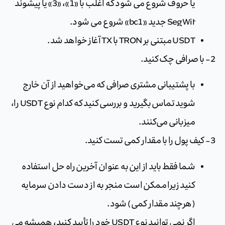
یا حروف شروع می شود که اغلب با «1»، «3» یا پیشوند
SegWit جدید «bc1» شروع می شود.
USDT مبتنی بر TRON با TX آغاز خواهد شد.
2- با صرافی چک کنید.
با پشتیبانی مشتری صرافی که می‌خواهید از آن خارج
شوید تماس بگیرید و بررسی کنید که کدام نوع USDT را،
میزبانی می‌کنند.
3- کیف پول را با مقدار کمی تست کنید.
شما فقط باید از این به عنوان آخرین راه حل استفاده
کنید زیرا ممکن است منجر به از دست دادن سرمایه
(هرچند مقدار کمی) شود.
اگر نمی توانید نوع USDT خود را تأیید کنید، همیشه می