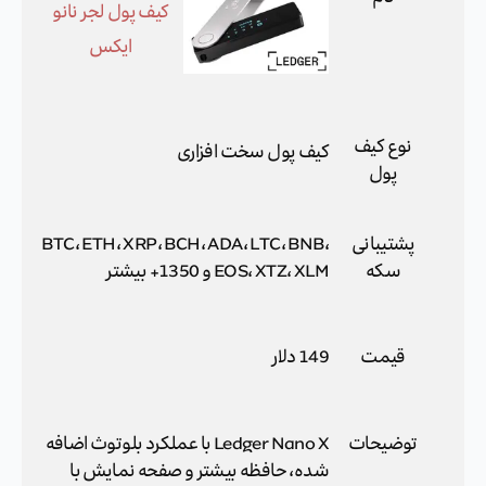
کیف پول لجر نانو
ایکس
نوع کیف
کیف پول سخت افزاری
پول
پشتیبانی
BTC، ETH، XRP، BCH، ADA، LTC، BNB،
سکه
EOS، XTZ، XLM و 1350+ بیشتر
قیمت
149 دلار
توضیحات
Ledger Nano X با عملکرد بلوتوث اضافه
شده، حافظه بیشتر و صفحه نمایش با