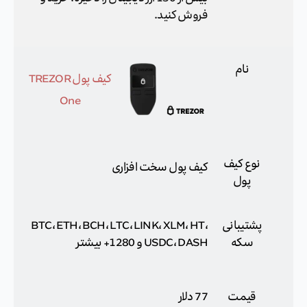
فروش کنید.
نام
کیف پول TREZOR
One
نوع کیف
کیف پول سخت افزاری
پول
پشتیبانی
BTC، ETH، BCH، LTC، LINK، XLM، HT،
سکه
USDC، DASH و 1280+ بیشتر
قیمت
77 دلار