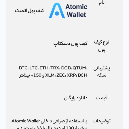
نام
کیف پول اتمیک
نوع کیف
کیف پول دسکتاپ
پول
پشتیبانی
BTC، LTC، ETH، TRX، DGB، QTUM،
سکه
XLM، ZEC، XRP، BCH و 150+ بیشتر
قیمت
دانلود رایگان
توضیحات
با استفاده از صرافی داخلی Atomic Wallet،
بیش از 130 ارز دیجیتال را ذخیره، خرید و