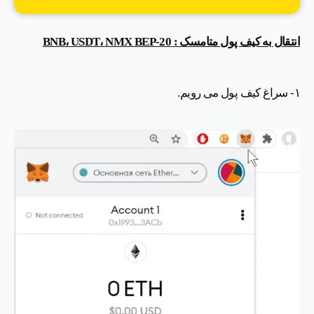
انتقال به کیف پول متامسک : BNB، USDT، NMX BEP-20
۱- سراغ کیف پول می رویم.