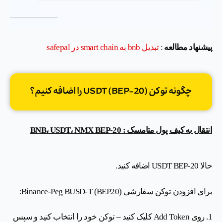
پیشنهاد مطالعه
:
تبدیل bnb به smart chain در safepal
چگونه توکن USDT (BEP-20) را اضافه کنیم؟
انتقال به کیف پول متامسک : BNB، USDT، NMX BEP-20
حالا USDT BEP-20 اضافه کنید.
برای افزودن توکن سفارشی Binance-Peg BUSD-T (BEP20):
1. روی Add Token کلیک کنید – توکن خود را انتخاب کنید و سپس