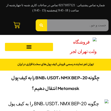
شماره تماس پشتیبانی : 02171057121 تماس در ساعات کاری شنبه تا چهارشنبه از
ساعت ( 18- 9:45 )پنجشنبه (15 - 9:45 )
تهران لجر نماینده رسمی فروش کیف پول‌های سخت‌افزاری در ایران
چگونه BNB، USDT، NMX BEP-20 را به کیف پول
Metamask انتقال دهیم؟