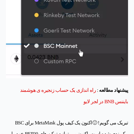
پیشنهاد مطالعه
:
راه اندازی یک حساب زنجیره ی هوشمند
بایننس BNB در لجر لایو
تبریک می گویم! 🙂اکنون یک کیف پول MetaMask برای BSC
پیکربندی شده است. اکنون می توانید توکن های BEP20 خود را