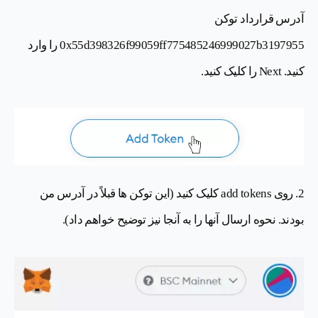
آدرس قرارداد توکن
0x55d398326f99059ff775485246999027b3197955 را وارد
کنید. Next را کلیک کنید.
2. روی add tokens کلیک کنید (این توکن ها قبلاً در آدرس من
بودند. نحوه ارسال آنها را به آنجا نیز توضیح خواهم داد).