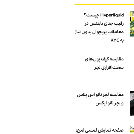
Hyperliquid چیست؟
رقیب جدی بایننس در
معاملات پرپچوال بدون نیاز
به KYC
مقایسه کیف پول‌های
سخت‌افزاری لجر
مقایسه لجر نانو اس پلاس
و لجر نانو ایکس
صفحه نمایش لمسی امن: