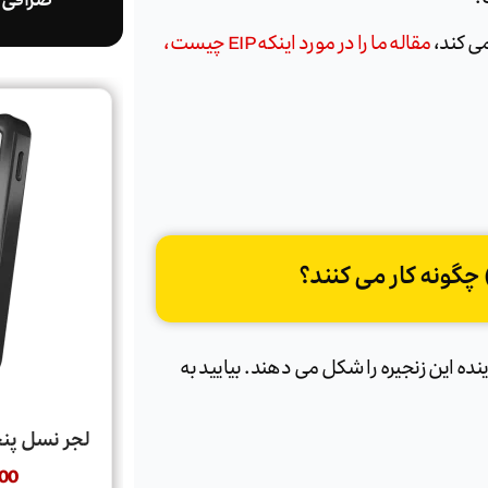
صرافی ا
می کند،
مقاله ما را در مورد اینکه EIP چیست،
نده این زنجیره را شکل می دهند. بیایید به
لجر نسل پنجم  Nano Gen5
00