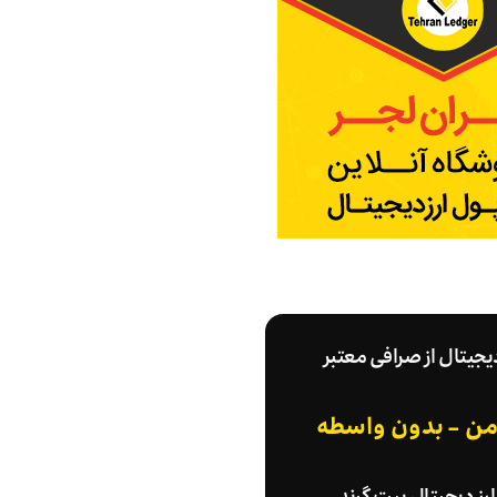
دیجیتال از صرافی معتبر
امن - بدون واسطه