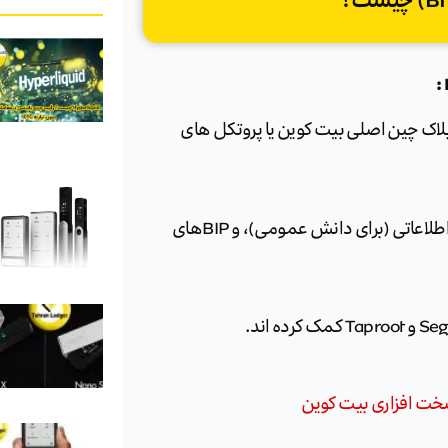
تی را در نحوه عملکرد بلاک چین اصلی بیت کوین یا پروتکل های
– سه نوع BIP وجود دارد: مسیر استاندارد (برای تغییرات شبکه)، اطلاعاتی (برای دانش عمومی)، و BIPهای