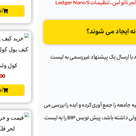
اس، تنظیمات Ledger Nano S
اف
ه ایجاد می شوند؟
ند با ارسال یک پیشنهاد غیررسمی به لیست
کول ولت گو t Go
00
اف
شنهاد بهبود بیت کوین (BIP) بازخورد اولیه جامعه را جمع آوری کرده و ایده را بررسی می
کنند. سپس، هنگامی که نویسنده به پتانسیل ایده اطمینان معقولی داشته باشد، پیش نویس BIP را به لیست