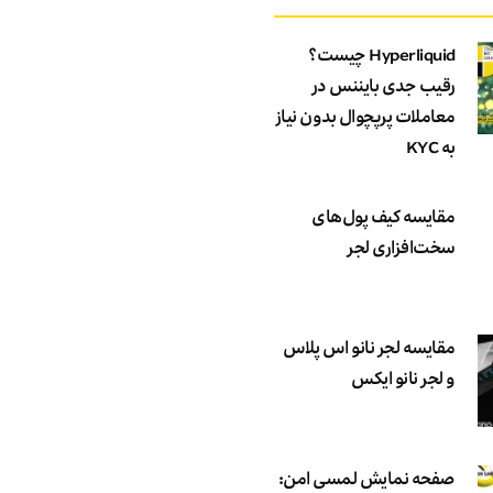
Hyperliquid چیست؟
رقیب جدی بایننس در
معاملات پرپچوال بدون نیاز
به KYC
مقایسه کیف پول‌های
سخت‌افزاری لجر
مقایسه لجر نانو اس پلاس
و لجر نانو ایکس
صفحه نمایش لمسی امن: