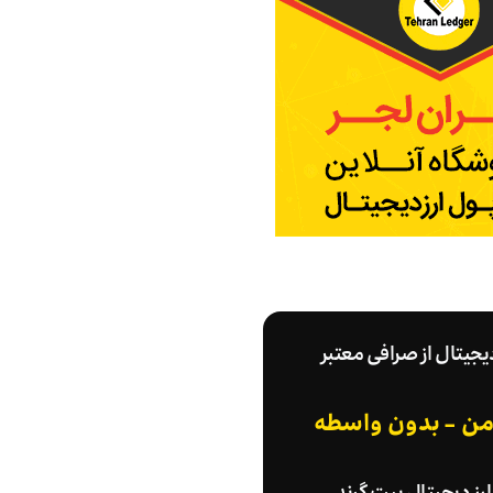
دیجیتال از صرافی معتبر
امن - بدون واسطه