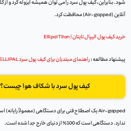
شود. بنابراین، کیف پول سرد را می توان همیشه ایزوله کرد و از 
آنلاین (Air-gapped) محافظت کرد.
خرید کیف‌ پول الیپال تایتان | Ellipal Titan
پیشنهاد مطالعه :
راهنمای مبتدیان برای کیف پول سرد ELLIPAL: نکات کلیدی که باید بدانید.
کیف پول سرد با شکاف هوا چیست؟ air gapped چیست؟
Air-gapped یک اصطلاح فنی برای دستگاهی (معمولاً رایان
ندارد. دستگاهی است که 100% از دنیای خارج جدا شده است.