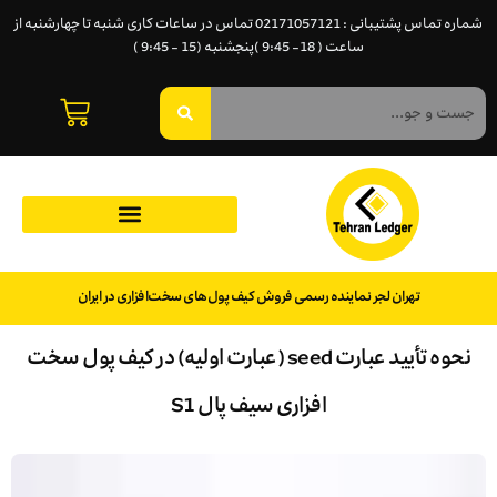
شماره تماس پشتیبانی : 02171057121 تماس در ساعات کاری شنبه تا چهارشنبه از
ساعت ( 18- 9:45 )پنجشنبه (15 - 9:45 )
تهران لجر نماینده رسمی فروش کیف پول‌های سخت‌افزاری در ایران
نحوه تأیید عبارت seed (عبارت اولیه) در کیف پول سخت
افزاری سیف پال S1