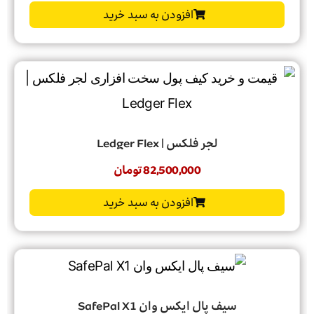
افزودن به سبد خرید
لجر فلکس | Ledger Flex
82,500,000
تومان
افزودن به سبد خرید
سیف پال ایکس وان SafePal X1