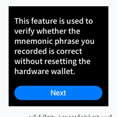
کد پین خود را وارد کرده و روی تب «√» کلیک کنید.